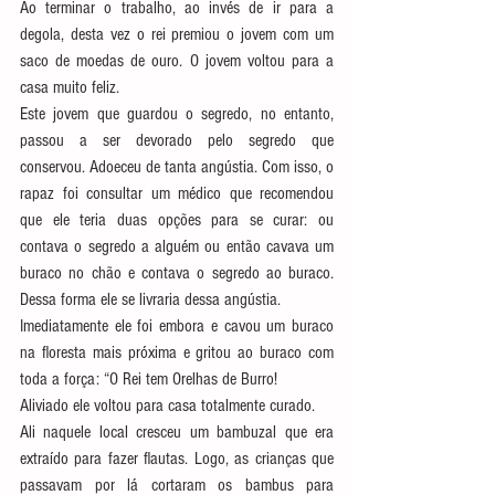
Ao terminar o trabalho, ao invés de ir para a 
degola, desta vez o rei premiou o jovem com um 
saco de moedas de ouro. O jovem voltou para a 
casa muito feliz.
Este jovem que guardou o segredo, no entanto, 
passou a ser devorado pelo segredo que 
conservou. Adoeceu de tanta angústia. Com isso, o 
rapaz foi consultar um médico que recomendou 
que ele teria duas opções para se curar: ou 
contava o segredo a alguém ou então cavava um 
buraco no chão e contava o segredo ao buraco. 
Dessa forma ele se livraria dessa angústia.
Imediatamente ele foi embora e cavou um buraco 
na floresta mais próxima e gritou ao buraco com 
toda a força: “O Rei tem Orelhas de Burro!
Aliviado ele voltou para casa totalmente curado.
Ali naquele local cresceu um bambuzal que era 
extraído para fazer flautas. Logo, as crianças que 
passavam por lá cortaram os bambus para 