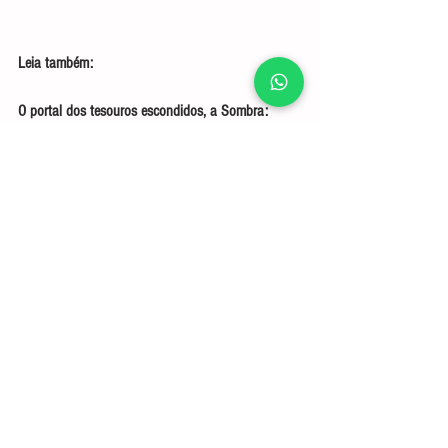
Leia também:
O portal dos tesouros escondidos, a Sombra:
https://www.jorgedornellesdeoliveira.com/post/201
9/08/27/o-portal-dos-tesouros-escondidos-a-
sombra
A Anima e o Masculino Profundo:
https://www.jorgedornellesdeoliveira.com/post/202
0/03/09/a-anima-e-o-masculino-profundo
Visgo da Alma:
https://www.jorgedornellesdeoliveira.com/post/202
0/02/18/visgo-da-alma
Jorge Dornelles de Oliveira