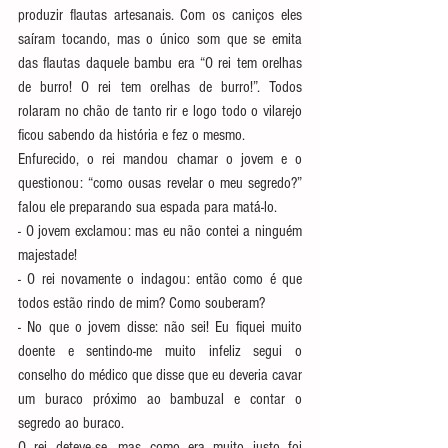
produzir flautas artesanais. Com os caniços eles 
saíram tocando, mas o único som que se emita 
das flautas daquele bambu era “O rei tem orelhas 
de burro! O rei tem orelhas de burro!”. Todos 
rolaram no chão de tanto rir e logo todo o vilarejo 
ficou sabendo da história e fez o mesmo.
Enfurecido, o rei mandou chamar o jovem e o 
questionou: “como ousas revelar o meu segredo?” 
falou ele preparando sua espada para matá-lo.
- O jovem exclamou: mas eu não contei a ninguém 
majestade!
- O rei novamente o indagou: então como é que 
todos estão rindo de mim? Como souberam?
- No que o jovem disse: não sei! Eu fiquei muito 
doente e sentindo-me muito infeliz segui o 
conselho do médico que disse que eu deveria cavar 
um buraco próximo ao bambuzal e contar o 
segredo ao buraco.
O rei deteve-se, mas como era muito justo foi 