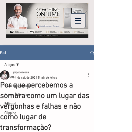
Post
Artigos
jorgedoliveira
Artigos
14 de set. de 2021
5 min de leitura
Por que percebemos a
Coaching Executivo
sombra como um lugar das
Cursos & Eventos
Editorial
vergonhas e falhas e não
Clipping
como lugar de
transformação?