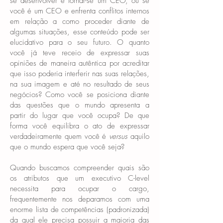
se desenvolver e tornar-se um CEO, ou se
você é um CEO e enfrenta conflitos internos
em relação a como proceder diante de
algumas situações, esse conteúdo pode ser
elucidativo para o seu futuro. O quanto
você já teve receio de expressar suas
opiniões de maneira autêntica por acreditar
que isso poderia interferir nas suas relações,
na sua imagem e até no resultado de seus
negócios? Como você se posiciona diante
das questões que o mundo apresenta a
partir do lugar que você ocupa? De que
forma você equilibra o ato de expressar
verdadeiramente quem você é
versus
aquilo
que o mundo espera que você seja?
Quando buscamos compreender quais são
os atributos que um executivo C-level
necessita para ocupar o cargo,
frequentemente nos deparamos com uma
enorme lista de competências (padronizada)
da qual ele precisa possuir a maioria das