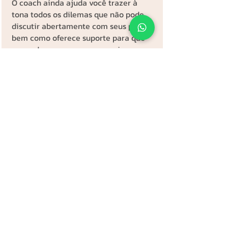
O coach ainda ajuda você trazer à
tona todos os dilemas que não pode
discutir abertamente com seus pares,
bem como oferece suporte para que
possa dar os passos que precisa para
iniciar a sua mudança.
Quais os objetivos?
Que você se transforme naquilo que
deseja se transformar dentro do
percurso previamente definido
durante o processo e gere resultados
concretos dentro da organização; bem
como desenvolva a capacidade de ler
os cenários, olhar e perceber os
desdobramentos que isso pode gerar.
Fazer você se conectar com os