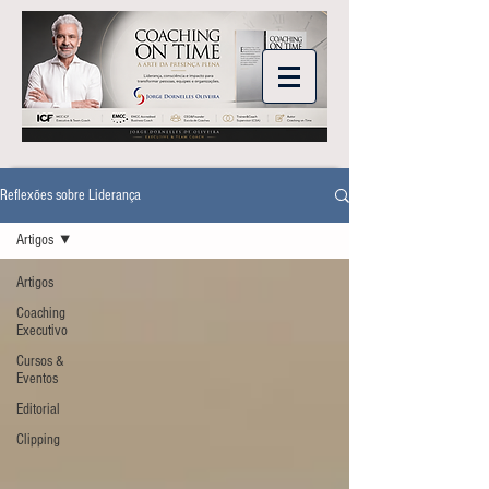
Reflexões sobre Liderança
Artigos
Artigos
Coaching
Executivo
Cursos &
Eventos
Editorial
Clipping