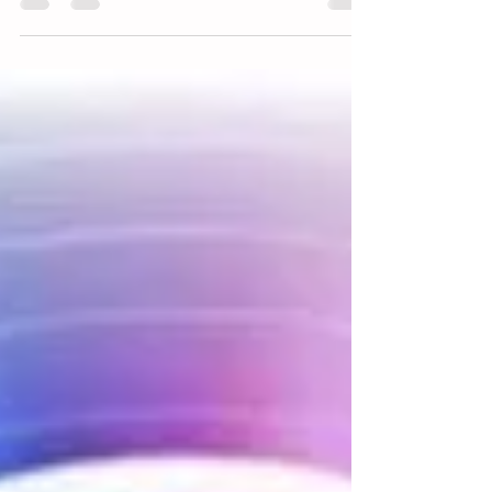
Representado nas figuras do patriarca e da matriarca, ou seja,
nos arquétipos (modelos) responsáveis por garantir que todas as
regras...