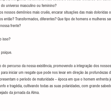
 do universo masculino ou feminino?
aos nossos demônios mais cruéis, encarar situações das mais doloridas o
os então? Transformados, diferentes? Que tipo de homens e mulheres se
 nossa frente?
o isso?
a psique.
o do percurso da nossa existência, promovendo a integração dos nossos 
para iniciar um resgate que pode nos levar em direção às profundezas 
presentam o período de maturidade – época em que o homem enfrenta ju
iunfo e tragédia, cultivando todas as suas polaridades, com grande sabedo
mejado da jornada da Alma.