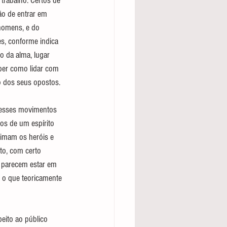
trabalho. Certos de 
o de entrar em 
homens, e do 
s, conforme indica 
o da alma, lugar 
ber como lidar com 
o dos seus opostos.
desses movimentos 
os de um espírito 
nimam os heróis e 
to, com certo 
 parecem estar em 
, o que teoricamente 
peito ao público 