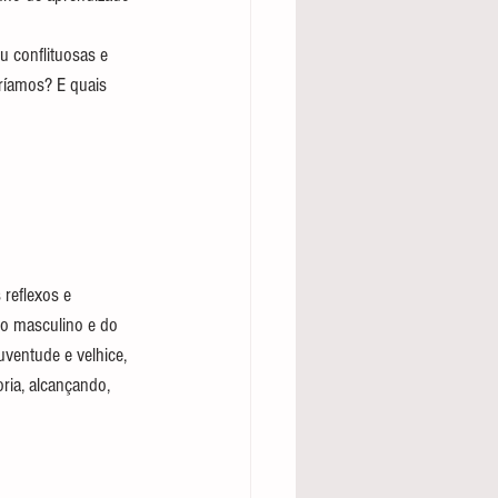
u conflituosas e 
ríamos? E quais 
reflexos e 
do masculino e do 
ventude e velhice, 
ria, alcançando, 