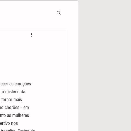
hecer as emoções 
 o mistério da 
tornar mais 
mo chorões -- em 
uanto as mulheres 
rtivo nos 