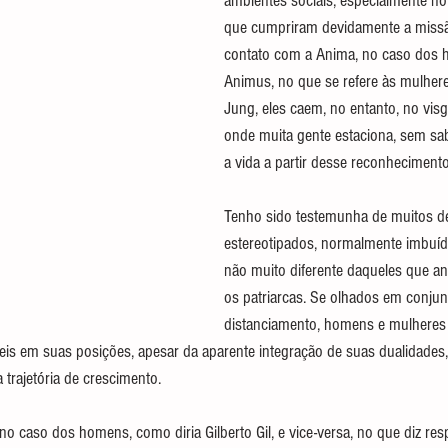
ambientes sociais, especialmente no 
que cumpriram devidamente a missã
contato com a Anima, no caso dos 
Animus, no que se refere às mulhere
Jung, eles caem, no entanto, no visg
onde muita gente estaciona, sem sa
a vida a partir desse reconheciment
Tenho sido testemunha de muitos 
estereotipados, normalmente imbuíd
não muito diferente daqueles que a
os patriarcas. Se olhados em conjun
distanciamento, homens e mulheres
veis em suas posições, apesar da aparente integração de suas dualidades
a trajetória de crescimento.
no caso dos homens, como diria Gilberto Gil, e vice-versa, no que diz res