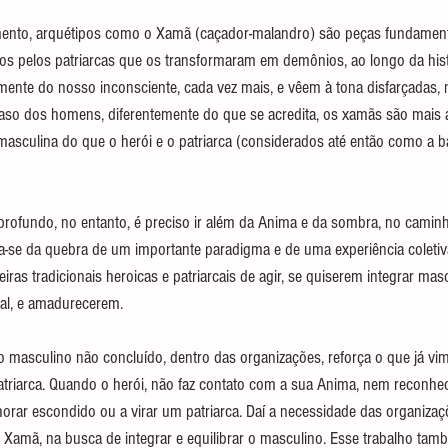
nto, arquétipos como o Xamã (caçador-malandro) são peças fundamentai
s pelos patriarcas que os transformaram em demônios, ao longo da histó
nte do nosso inconsciente, cada vez mais, e vêem à tona disfarçadas, na
so dos homens, diferentemente do que se acredita, os xamãs são mais a
asculina do que o herói e o patriarca (considerados até então como a b
rofundo, no entanto, é preciso ir além da Anima e da sombra, no caminho
ta-se da quebra de um importante paradigma e de uma experiência coleti
iras tradicionais heroicas e patriarcais de agir, se quiserem integrar masc
 mal, e amadurecerem.
 masculino não concluído, dentro das organizações, reforça o que já vim
atriarca. Quando o herói, não faz contato com a sua Anima, nem reconhe
horar escondido ou a virar um patriarca. Daí a necessidade das organiza
Xamã, na busca de integrar e equilibrar o masculino. Esse trabalho també