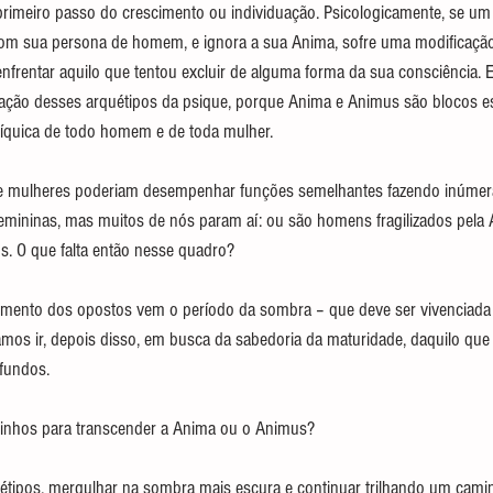
 primeiro passo do crescimento ou individuação. Psicologicamente, se u
 com sua persona de homem, e ignora a sua Anima, sofre uma modificação
enfrentar aquilo que tentou excluir de alguma forma da sua consciência. 
tação desses arquétipos da psique, porque Anima e Animus são blocos es
síquica de todo homem e de toda mulher.
 mulheres poderiam desempenhar funções semelhantes fazendo inúmer
femininas, mas muitos de nós param aí: ou são homens fragilizados pela
s. O que falta então nesse quadro?
mento dos opostos vem o período da sombra – que deve ser vivenciada
amos ir, depois disso, em busca da sabedoria da maturidade, daquilo q
fundos.
minhos para transcender a Anima ou o Animus?
étipos, mergulhar na sombra mais escura e continuar trilhando um cami