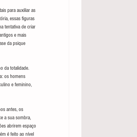
s para auxiliar as 
ria, essas figuras 
 tentativa de criar 
ntigos e mais 
ase da psique 
 da totalidade. 
va: os homens 
ulino e feminino, 
os antes, os 
ce a sua sombra, 
ções abrirem espaço 
m é feito ao nível 