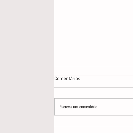
Comentários
Escreva um comentário
Coaching: a arte de
transformar vontade em