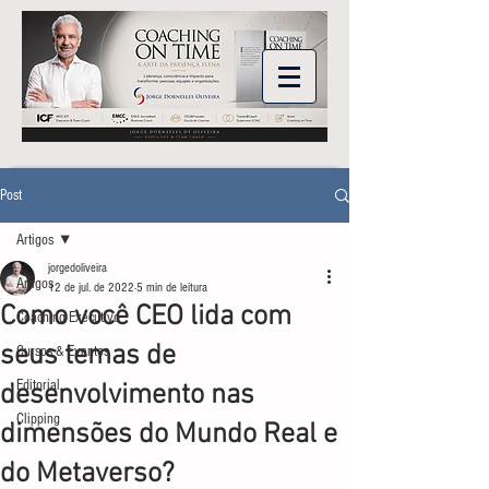
Post
Artigos
jorgedoliveira
Artigos
12 de jul. de 2022
5 min de leitura
Como você CEO lida com
Coaching Executivo
seus temas de
Cursos & Eventos
Editorial
desenvolvimento nas
Clipping
dimensões do Mundo Real e
do Metaverso?